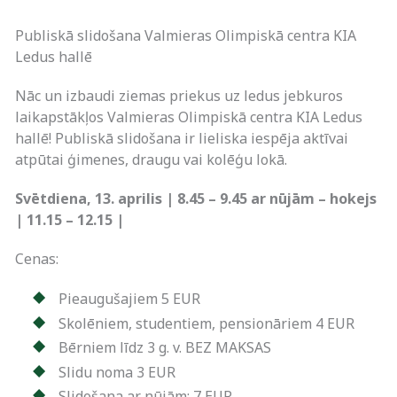
Publiskā slidošana Valmieras Olimpiskā centra KIA
Ledus hallē
Nāc un izbaudi ziemas priekus uz ledus jebkuros
laikapstākļos Valmieras Olimpiskā centra KIA Ledus
hallē! Publiskā slidošana ir lieliska iespēja aktīvai
atpūtai ģimenes, draugu vai kolēģu lokā.
Svētdiena, 13. aprilis | 8.45
–
9.45 ar nūjām – hokejs
| 11.15 – 12.15 |
Cenas:
Pieaugušajiem 5 EUR
Skolēniem, studentiem, pensionāriem 4 EUR
Bērniem līdz 3 g. v. BEZ MAKSAS
Slidu noma 3 EUR
Slidošana ar nūjām: 7 EUR