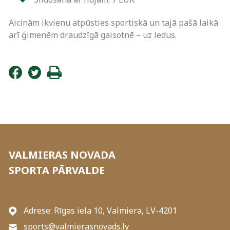
Aicinām ikvienu atpūsties sportiskā un tajā pašā laikā
arī ģimenēm draudzīgā gaisotnē – uz ledus.
VALMIERAS NOVADA
SPORTA PĀRVALDE
Adrese: Rīgas iela 10, Valmiera, LV-4201
sports@valmierasnovads.lv