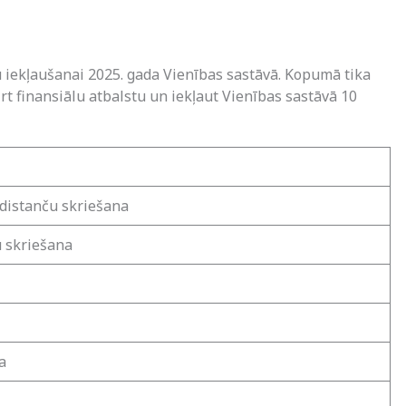
 iekļaušanai 2025. gada Vienības sastāvā. Kopumā tika
 finansiālu atbalstu un iekļaut Vienības sastāvā 10
o distanču skriešana
u skriešana
a