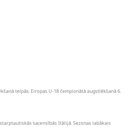
ēkšanā telpās. Eiropas U-18 čempionātā augstlēkšanā 6.
starptautiskās sacensībās Itālijā. Sezonas labākais