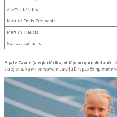
Adelīna Kārkliņa
Mārtiņš Emīls Treimanis
Mārtiņš Plaudis
Gustavs Ločmelis
Agate Caune (vieglatlētika, vidējo un garo distanču s
skrējienā, kā arī pārstāvēja Latviju Eiropas čempionātā vi