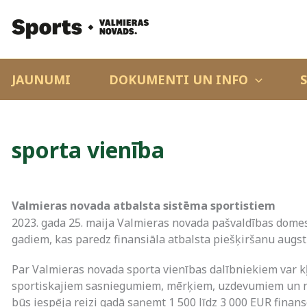
JAUNUMI
DOKUMENTI UN INFO
sporta vienība
Valmieras novada atbalsta sistēma sportistiem
2023. gada 25. maija Valmieras novada pašvaldības domes
gadiem, kas paredz finansiāla atbalsta piešķiršanu augs
Par Valmieras novada sporta vienības dalībniekiem var kļ
sportiskajiem sasniegumiem, mērķiem, uzdevumiem un nep
būs iespēja reizi gadā saņemt 1 500 līdz 3 000 EUR finan