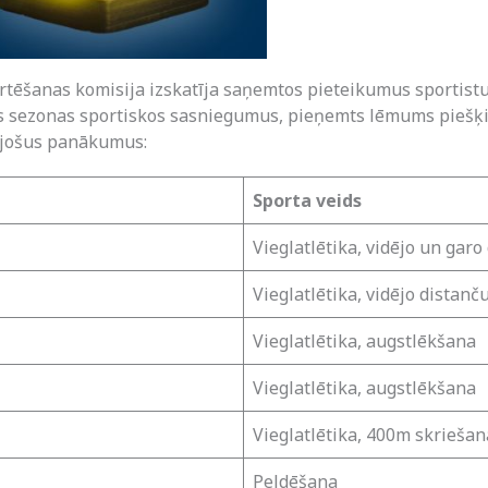
rtēšanas komisija izskatīja saņemtos pieteikumus sportistu
s sezonas sportiskos sasniegumus, pieņemts lēmums piešķirt
kojošus panākumus:
Sporta veids
Vieglatlētika, vidējo un gar
Vieglatlētika, vidējo distanč
Vieglatlētika, augstlēkšana
Vieglatlētika, augstlēkšana
Vieglatlētika, 400m skriešan
Peldēšana