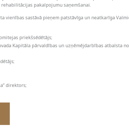
un rehabilitācijas pakalpojumu saņemšanai.
a vienības sastāvā pieņem patstāvīga un neatkarīga Valmie
omitejas priekšsēdētājs;
novada Kapitāla pārvaldības un uzņēmējdarbības atbalsta nod
dētājs;
” direktors;