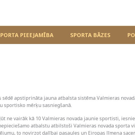
SPORTA PIEEJAMĪBA
SPORTA BĀZES
PO
 sēdē apstiprināta jauna atbalsta sistēma Valmieras novad
tu sportisko mērķu sasniegšanā.
ūt ne vairāk kā 10 Valmieras novada jaunie sportisti, iesn
ieciešamo atbalstu atbilstoši Valmieras novada sporta vie
sējumu, to novirzot dalībai pasaules un Eiropas līmeņa sac