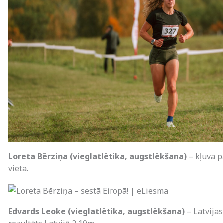
Loreta Bērziņa (vieglatlētika, augstlēkšana)
– kļuva p
vieta.
Edvards Leoke (vieglatlētika, augstlēkšana)
– Latvijas
rezultāts Latvijā 2,10m.