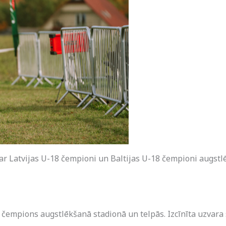
ar Latvijas U-18 čempioni un Baltijas U-18 čempioni augstl
 čempions augstlēkšanā stadionā un telpās. Izcīnīta uzvara 