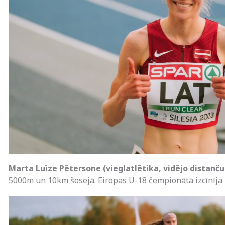
Marta Luīze Pētersone (vieglatlētika, vidējo distanču
5000m un 10km šosejā. Eiropas U-18 čempionātā izcīnīja 