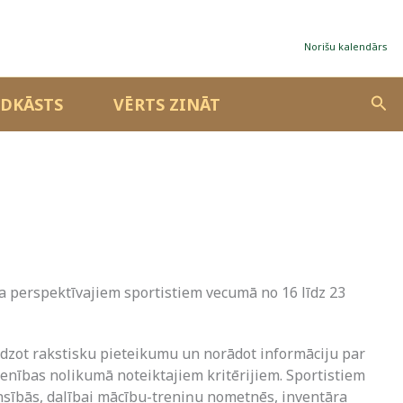
Norišu kalendārs
Sea
DKĀSTS
VĒRTS ZINĀT
a perspektīvajiem sportistiem vecumā no 16 līdz 23
iedzot rakstisku pieteikumu un norādot informāciju par
nības nolikumā noteiktajiem kritērijiem. Sportistiem
ensībās, dalībai mācību-treniņu nometnēs, inventāra