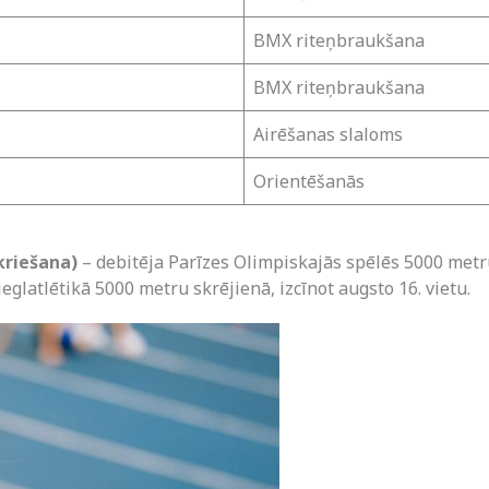
BMX riteņbraukšana
BMX riteņbraukšana
Airēšanas slaloms
Orientēšanās
kriešana)
– debitēja Parīzes Olimpiskajās spēlēs 5000 metru
eglatlētikā 5000 metru skrējienā, izcīnot augsto 16. vietu.