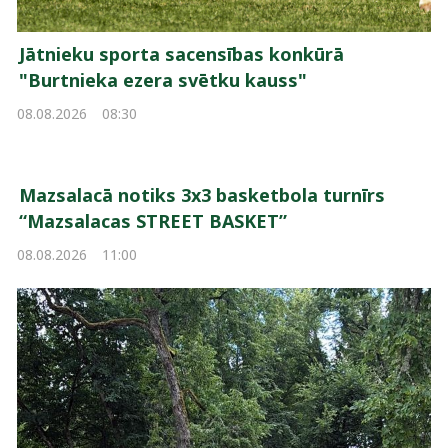
Jātnieku sporta sacensības konkūrā
"Burtnieka ezera svētku kauss"
08.08.2026
08:30
Mazsalacā notiks 3x3 basketbola turnīrs
“Mazsalacas STREET BASKET”
08.08.2026
11:00