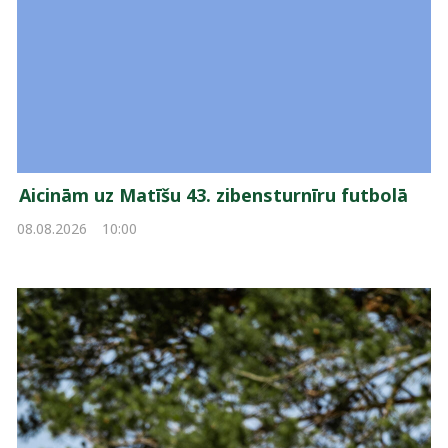
Aicinām uz Matīšu 43. zibensturnīru futbolā
08.08.2026
10:00