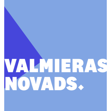
Brenguļu, Kauguru, un
Trikātas apvienība
Burtnieku apvienība
Kocēnu apvienība
Mazsalacas apvienība
Naukšēnu apvienība
Rūjienas apvienība
Strenču apvienība
Valmiera