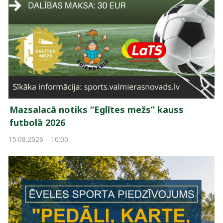
Mazsalacā notiks “Eglītes mežs” kauss
futbolā 2026
15.08.2026
10:00