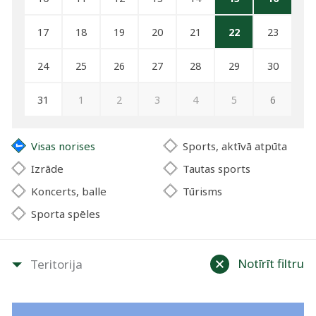
17
18
19
20
21
22
23
24
25
26
27
28
29
30
31
1
2
3
4
5
6
Visas norises
Sports, aktīvā atpūta
Izrāde
Tautas sports
Koncerts, balle
Tūrisms
Sporta spēles
Notīrīt filtru
Teritorija
Visi
Brenguļu, Kauguru un
Trikātas apvienība