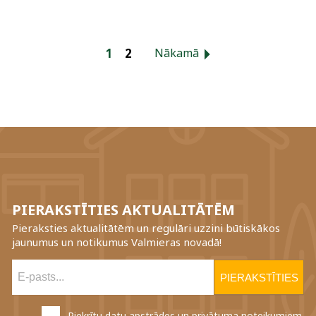
1
2
Nākamā
PIERAKSTĪTIES AKTUALITĀTĒM
Pieraksties aktualitātēm un regulāri uzzini būtiskākos
jaunumus un notikumus Valmieras novadā!
Piekrītu
datu apstrādes un privātuma noteikumiem.