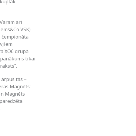
 kuplāk
 Varam arī
ciems&Co VSK)
s čempionāta
āvjiem
ra XO6 grupā
 panākums tikai
aksts”.
 ārpus tās –
ieras Magnēts”
ien Magnēts
 paredzēta
.