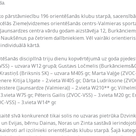
da.
ko pārstāvniecību 196 orientēšanās klubu starpā, sacensībā
zcēlās Ziemeļvidzemes orientēšanās centrs-Valmieras sport
 Jaunsardzes centra vārdu godam aizstāvēja 12, Burkānciem
Naukšēnus pa četriem dalībniekiem. Vēl vairāki orientieri
individuālā kārtā.
ntēšanās disciplīnā triju dienu kopvērtējumā uz goda pjedes
VSS) – uzvara W12 grupā; Gustavs Ločmelis (Burkānciems&C
 Krastiņš (Briksnis SK) – uzvara M40S gr.; Marta Vaļģe (ZVOC-
enere Kitija Līgate – 2.vieta W40S gr.; Dārta Ludriksone (ZVO
eistere (Jaunsardze (Valmiera)) – 2.vieta W210** gr.; Vilhe
3.vieta W75 gr.; Pēteris Gailis (ZVOC-VSS) – 3.vieta M20 gr.; E
-VSS) – 3.vieta W14* gr.
aitē sīvā konkurencē tikai solis no uzvaras pietrūka Dzvin
un Evijas, bērnu Dainas, Noras un Zinta sastāvā ierindojotie
skaidroti arī izcilnieki orientēšanās klubu starpā. Šajā kate