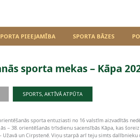
SPORTA PIEEJAMĪBA
SPORTA BĀZES
PO
anās sporta mekas – Kāpa 20
SPORTS, AKTĪVĀ ATPŪTA
orientēšanās sporta entuziasti no 16 valstīm aizvadītās ned
jās – 38. orientēšanās trīsdienu sacensībās Kāpa, kas šoreiz
– Užavā un Cirpstenē. Viņu starpā arī teju simts dalībniek