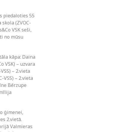
s piedaloties 55
a skola (ZVOC-
s&Co VSK seši,
sti no mūsu
tāla kāpa: Daina
o VSK) – uzvara
VSS) – 2.vieta
C-VSS) – 2.vieta
lmīne Bērzupe
mīlija
ko ģimenei,
s 2.vietā.
gorijā Valmieras