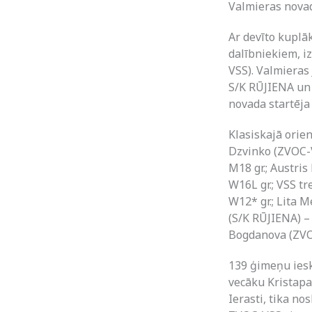
Valmieras nova
Ar devīto kuplā
dalībniekiem, i
VSS). Valmieras
S/K RŪJIENA un 
novada startēja 
Klasiskajā orie
Dzvinko (ZVOC-
M18 gr.; Austris
W16L gr.; VSS tr
W12* gr.; Lita M
(S/K RŪJIENA) – 
Bogdanova (ZVOC
139 ģimeņu iesk
vecāku Kristapa 
Ierasti, tika no