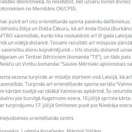
labāko desmitniekā, to noslēdzot, bet uzvaru svinot divreiz
 cēsniekiem no Meridiāns OK/CPSS.
as pulcē arī citu orientēšanās sporta paveidu dalībniekus.
kšēniešu Edija un Didža Čākuru, kā arī Anda Ozola (Burkān
BO sacensībās, kurās tika noskaidroti arī šī gada Latvija
ntā un vidējā distancē. Teicami rezultāti arī mūspuse pārst
 sacensību dienu kopvērtējumā – trīs stundu distancē uzva
dgaram un Terēzei Bērziņiem (komanda “TE”), un tāds pats
eleču un Vimbu komandai “Saules Mērnieki apvienotais sar
orta sezona turpinās ar mūsējo startiem visā Latvijā, kā arī
sacensībās. Turpinās arī orientēšanās sporta seriāla “Valm
m kārtām tuvējā vai tālākā Valmieras apkārtnē. Šo ceturtd
skalnu pie burvīgā Augstrozes ezera, 10.jūlijā sprinta kārta
ar turpinājumu 17. jūlijā Smiltenes pusē pie Niedrāja ezera
iemeļvidzemes orientēšanās centrs
ļinovskis, Ludmila Kozačenko, Mārtiņš Slišāns