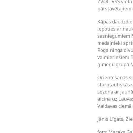
ZVOC-VSS vieta 
pārstāvētajiem
Kāpas daudzdien
lepoties ar nau
sasniegumiem MT
medaļnieki spri
Rogaininga divu
valmieriešiem E
ģimeņu grupā M
Orientēšanās sp
starptautiskās 
sezona ar jaunā
aicina uz Lauva
Vaidavas ciemā 
Jānis Līgats, Z
foto: Mareks Ga