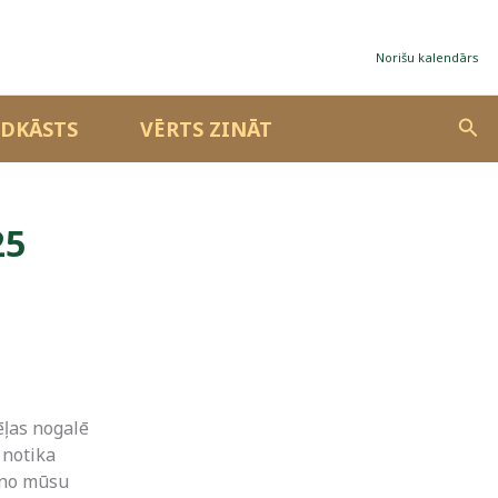
Norišu kalendārs
Sea
DKĀSTS
VĒRTS ZINĀT
25
ēļas nogalē
 notika
u no mūsu