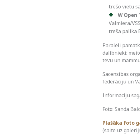
trešo vietu s
W Open 1
Valmiera/VSS
trešā palika 
Paralēli pamatk
dalībnieki: meit
tēvu un mammu
Sacensības orga
federāciju un V
Informāciju sag
Foto: Sanda Bal
Plašāka foto g
(saite uz galerij