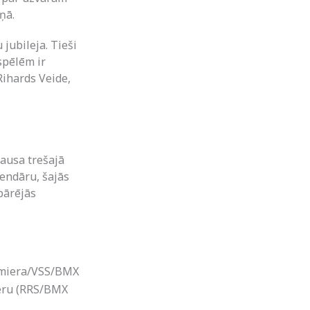
ņā.
jubileja. Tieši
spēlēm ir
Rihards Veide,
kausa trešajā
lendāru, šajās
pārējās
almiera/VSS/BMX
teru (RRS/BMX