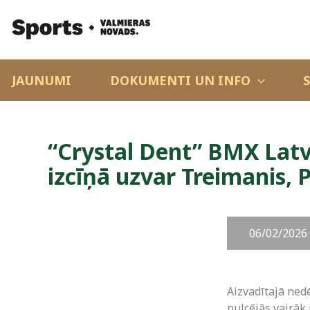
JAUNUMI
DOKUMENTI UN INFO
“Crystal Dent” BMX Latv
izcīņā uzvar Treimanis, 
06/02/2026
Aizvadītajā nedē
pulcējās vairāk 