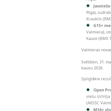
Jauniešu
Rīga), sudra
Krauklis (BM
G15+ me
Valmiera), ot
Kauce (BMX T
Valmieras nova
Svētdien, 31. m
kausu 2026.
Spilgtākie rezult
Open Pro
vietu izcīnīj
(AKSSC Valmi
M16+ vīr