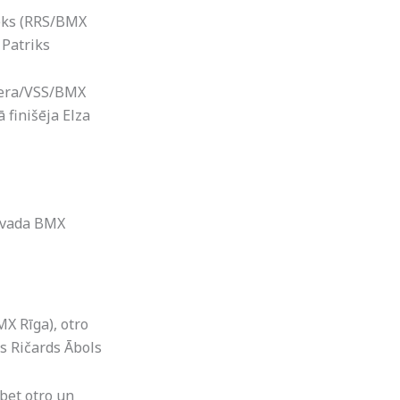
ieks (RRS/BMX
 Patriks
iera/VSS/BMX
 finišēja Elza
novada BMX
X Rīga), otro
ās Ričards Ābols
bet otro un