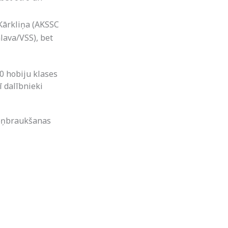
 Kārkliņa (AKSSC
lava/VSS), bet
0 hobiju klases
ī dalībnieki
teņbraukšanas