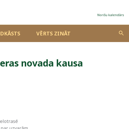
Norišu kalendārs
Sea
DKĀSTS
VĒRTS ZINĀT
ieras novada kausa
velotrasē
os par uzvarām