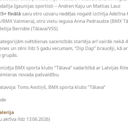
adalīja Igaunijas sportisti – Andren Kaju un Mattias Laur.
5+ finālā
savu otro uzvaru nedēļas nogalē izcīnīja Adelīna
/BMX Valmiera), otro vietu ieguva Anna Pedraudze (BMX Tā
Betija Bernāte (Tālava/VSS).
ategorijām svētdienas sacensībās startēja arī vairāk nekā 4
enes un zēni līdz 5 gadu vecumam, “Dip Dap” braucēji, kā ar
 grupās.
nizēja BMX sporta klubs “Tālava” sadarbībā ar Latvijas Ri
almieras novada pašvaldību.
atavoja: Toms Avotiņš, BMX sporta klubs “Tālava”
ode
alerija
u aktīva līdz 13.06.2026)