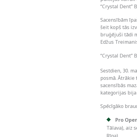
“Crystal Dent” 
Sacensībām īpaš
šeit kopš tās iz
bruģējuši tādi 
Edžus Treimanis 
“Crystal Dent” 
Sestdien, 30. m
posmā. Ātrākie 
sacensībās mazā
kategorijas bija
Spēcīgāko brauc
Pro Ope
Tālava), aiz 
Rīga).