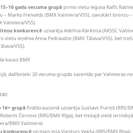
 15–16 gadu vecuma grupā
pirmo vietu ieguva Ralfs Ratn
bu – Marks Freivalds (BMX Valmiera/VSS), savukārt bronzu –
X Valmiera/VSS).
iteņu konkurencē
uzvarēja Adelīna Kārkliņa (AKSSC Valm
ro vietu ieņēma Anna Pedraudze (BMX Tālava/VSS), bet trešā
ālava/VSS).
da kauss BMX
aijā, dalībnieki 20 vecuma grupās sacentās par Valmieras 
āti:
 16+ grupā
finālbraucienā uzvarēja Gustavs Puriņš (RRS/BM
a Roberts Černovs (RRS/BMX Rīga), bet trešajā vietā ierindoj
era/BMX Valmiera).
u konkurencē
pirmais bija Viesturs Vekša (RRS/BMX Rīga), 