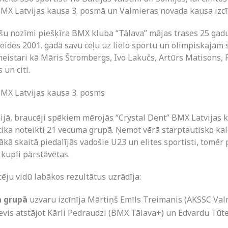
BMX Latvijas kausa 3. posmā un Valmieras novada kausa izcī
u nozīmi piešķīra BMX kluba “Tālava” mājas trases 25 gadu 
veides 2001. gadā savu ceļu uz lielo sportu un olimpiskajām 
meistari kā Māris Štrombergs, Ivo Lakučs, Artūrs Matisons, 
un citi.
BMX Latvijas kausa 3. posms
aijā, braucēji spēkiem mērojās “Crystal Dent” BMX Latvijas 
tika noteikti 21 vecuma grupā. Ņemot vērā starptautisko ka
kā skaitā piedalījās vadošie U23 un elites sportisti, tomēr 
 kupli pārstāvētas.
ēju vidū labākos rezultātus uzrādīja:
n grupā
uzvaru izcīnīja Mārtiņš Emīls Treimanis (AKSSC V
sevis atstājot Kārli Pedraudzi (BMX Tālava+) un Edvardu Tū