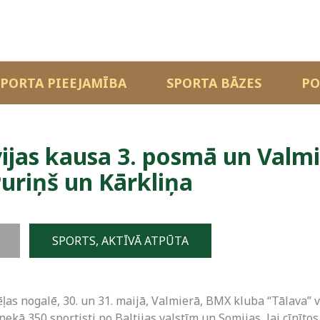
SPORTA PIEEJAMĪBA
SPORTA BĀZES
PO
ijas kausa 3. posmā un Valm
Puriņš un Kārkliņa
SPORTS, AKTĪVĀ ATPŪTA
ļas nogalē, 30. un 31. maijā, Valmierā, BMX kluba “Tālava” 
nekā 350 sportisti no Baltijas valstīm un Somijas, lai cīnīt