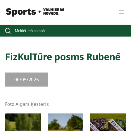
FizKulTūre posms Rubenē
06/05/2025
Foto Aigars Ķesteris