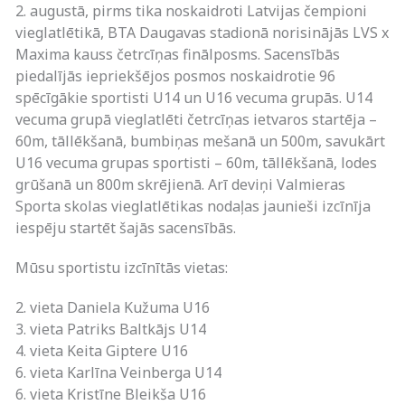
2. augustā, pirms tika noskaidroti Latvijas čempioni
vieglatlētikā, BTA Daugavas stadionā norisinājās LVS x
Maxima kauss četrcīņas finālposms. Sacensībās
piedalījās iepriekšējos posmos noskaidrotie 96
spēcīgākie sportisti U14 un U16 vecuma grupās. U14
vecuma grupā vieglatlēti četrcīņas ietvaros startēja –
60m, tāllēkšanā, bumbiņas mešanā un 500m, savukārt
U16 vecuma grupas sportisti – 60m, tāllēkšanā, lodes
grūšanā un 800m skrējienā. Arī deviņi Valmieras
Sporta skolas vieglatlētikas nodaļas jaunieši izcīnīja
iespēju startēt šajās sacensībās.
Mūsu sportistu izcīnītās vietas:
2. vieta Daniela Kužuma U16
3. vieta Patriks Baltkājs U14
4. vieta Keita Giptere U16
6. vieta Karlīna Veinberga U14
6. vieta Kristīne Bleikša U16