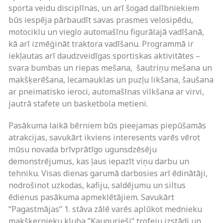
sporta veidu disciplīnas, un arī šogad dalībniekiem
būs iespēja pārbaudīt savas prasmes velosipēdu,
motociklu un vieglo automašīnu figurālajā vadīšanā,
kā arī izmēģināt traktora vadīšanu. Programmā ir
iekļautas arī daudzveidīgas sportiskas aktivitātes –
svara bumbas un riepas mešana, šautriņu mešana un
makšķerēšana, lecamauklas un puzļu likšana, šaušana
ar pneimatisko ieroci, automašīnas vilkšana ar virvi,
jautrā stafete un basketbola metieni.
Pasākuma laikā bērniem būs pieejamas piepūšamās
atrakcijas, savukārt ikviens interesents varēs vērot
mūsu novada brīvprātīgo ugunsdzēsēju
demonstrējumus, kas ļaus iepazīt viņu darbu un
tehniku. Visas dienas garumā darbosies arī ēdinātāji,
nodrošinot uzkodas, kafiju, saldējumu un siltus
ēdienus pasākuma apmeklētājiem. Savukārt
“Pagastmājas” 1. stāva zālē varēs aplūkot mednieku
makšķernieku kluba ”Kaugurieši” trofeju izstādi un