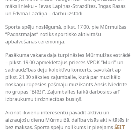
mākslinieku – Ievas Lapiņas-Strazdītes, Ingas Rasas
un Edvīna Lazdiņa – darbu izstādi.
Sporta spēļu noslēgumā, plkst. 17.00, pie Mūrmuižas
“Pagastmājas” notiks sportisko aktivitāšu
apbalvošanas ceremonija.
Pasākuma vakara daļa turpināsies Mūrmuižas estrādē
– plkst. 19.00 apmeklētājus priecēs VPDK ‘’Mūri’’ un
sadraudzības deju kolektīvu koncerts, savukārt ap
plkst. 21.30 sāksies zaļumballe, kurā par muzikālo
noskaņu rūpēsies pašmāju muzikants Ansis Niedrīte
no grupas “Blēži”. Zaļumballes laikā darbosies arī
izbraukumu tirdzniecības busiņš.
Aicinot ikvienu interesentu pavadīt aktīvu un
aizraujošu dienu Mūrmuižā, dalība visās aktivitātēs ir
bez maksas. Sporta spēļu nolikums ir pieejams
ŠEIT