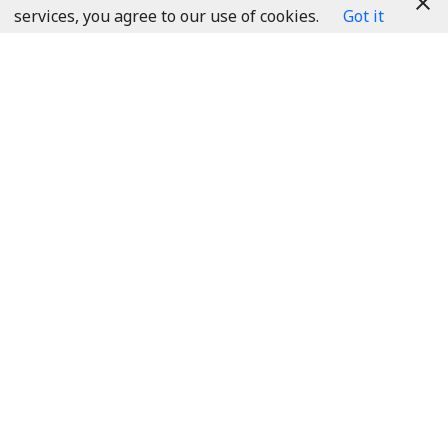
services, you agree to our use of cookies.
Got it
VALMIERAS NOVADA
SPORTA PĀRVALDE
Adrese: Rīgas iela 10, Valmiera, LV-4201
sports@valmierasnovads.lv
DARBA LAIKS
Pr.
8:00 - 18:00
Pk.
8:00 - 16:00