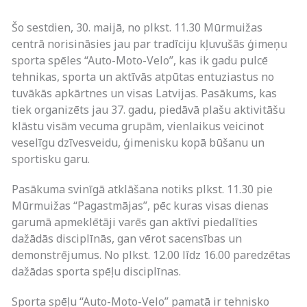
Šo sestdien, 30. maijā, no plkst. 11.30 Mūrmuižas
centrā norisināsies jau par tradīciju kļuvušās ģimeņu
sporta spēles “Auto-Moto-Velo”, kas ik gadu pulcē
tehnikas, sporta un aktīvās atpūtas entuziastus no
tuvākās apkārtnes un visas Latvijas. Pasākums, kas
tiek organizēts jau 37. gadu, piedāvā plašu aktivitāšu
klāstu visām vecuma grupām, vienlaikus veicinot
veselīgu dzīvesveidu, ģimenisku kopā būšanu un
sportisku garu.
Pasākuma svinīgā atklāšana notiks plkst. 11.30 pie
Mūrmuižas “Pagastmājas”, pēc kuras visas dienas
garumā apmeklētāji varēs gan aktīvi piedalīties
dažādās disciplīnās, gan vērot sacensības un
demonstrējumus. No plkst. 12.00 līdz 16.00 paredzētas
dažādas sporta spēļu disciplīnas.
Sporta spēļu “Auto-Moto-Velo” pamatā ir tehnisko