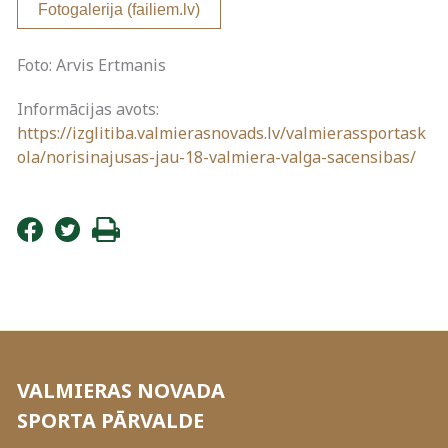
Fotogalerija (failiem.lv)
Foto: Arvis Ertmanis
Informācijas avots:
https://izglitiba.valmierasnovads.lv/valmierassportask
ola/norisinajusas-jau-18-valmiera-valga-sacensibas/
VALMIERAS NOVADA
SPORTA PĀRVALDE