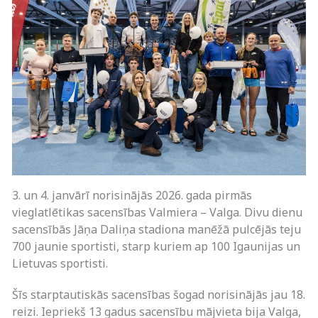
3. un 4. janvārī norisinājās 2026. gada pirmās
vieglatlētikas sacensības Valmiera – Valga. Divu dienu
sacensībās Jāņa Daliņa stadiona manēžā pulcējās teju
700 jaunie sportisti, starp kuriem ap 100 Igaunijas un
Lietuvas sportisti.
Šīs starptautiskās sacensības šogad norisinājās jau 18.
reizi. Iepriekš 13 gadus sacensību mājvieta bija Valga,