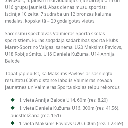
Savukārt, 4. janvārī individuālajā cīņā startēja U14 un
U16 grupu jaunieši. Abās dienās mūsu sportisti
izcīnīja 10 zelta, 7 sudraba un 12 bronzas kaluma
medaļas, kopskaitā – 29 godalgotas vietas.
Sacensību specbalvas Valmieras Sporta skolas
sportistiem, kuras sagādāja sadarbības sporta klubs
Maret-Sport no Valgas, saņēma: U20 Maksims Pavlovs,
U18 Robijs Šmits, U16 Daniela Kužuma, U14 Annija
Balode.
Tāpat jāpiebilst, ka Maksims Pavlovs ar sasniegto
rezultātu 600m distancē labojis Valmieras novada
jaunatnes un Valmieras Sporta skolas telpu rekordus:
1. vieta Annija Balode U14, 60m (rez. 8.20)
1. vieta Daniela Kužuma U16, 300m (rez. 41.56),
augstlēkšana (rez. 1.51)
1. vieta Maksims Pavlovs U20, 600m (rez. 1:23.69)