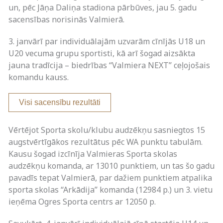
un, pēc Jāņa Daliņa stadiona pārbūves, jau 5. gadu
sacensības norisinās Valmierā.
3. janvārī par individuālajām uzvarām cīnījās U18 un
U20 vecuma grupu sportisti, kā arī šogad aizsākta
jauna tradīcija – biedrības “Valmiera NEXT” ceļojošais
komandu kauss.
Visi sacensību rezultāti
Vērtējot Sporta skolu/klubu audzēkņu sasniegtos 15
augstvērtīgākos rezultātus pēc WA punktu tabulām.
Kausu šogad izcīnīja Valmieras Sporta skolas
audzēkņu komanda, ar 13010 punktiem, un tas šo gadu
pavadīs tepat Valmierā, par dažiem punktiem atpalika
sporta skolas “Arkādija” komanda (12984 p.) un 3. vietu
ieņēma Ogres Sporta centrs ar 12050 p.