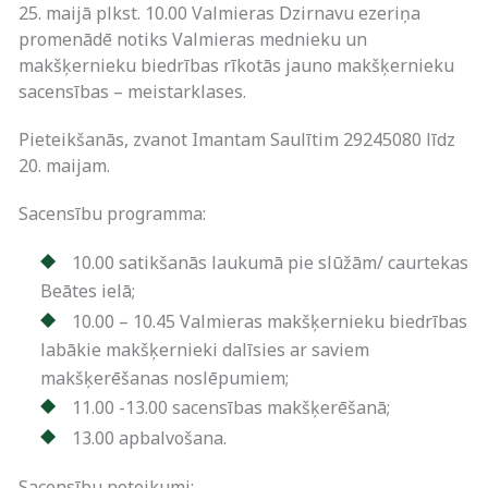
25. maijā plkst. 10.00 Valmieras Dzirnavu ezeriņa
promenādē notiks Valmieras mednieku un
makšķernieku biedrības rīkotās jauno makšķernieku
sacensības – meistarklases.
Pieteikšanās, zvanot Imantam Saulītim 29245080 līdz
20. maijam.
Sacensību programma:
10.00 satikšanās laukumā pie slūžām/ caurtekas
Beātes ielā;
10.00 – 10.45 Valmieras makšķernieku biedrības
labākie makšķernieki dalīsies ar saviem
makšķerēšanas noslēpumiem;
11.00 -13.00 sacensības makšķerēšanā;
13.00 apbalvošana.
Sacensību noteikumi: