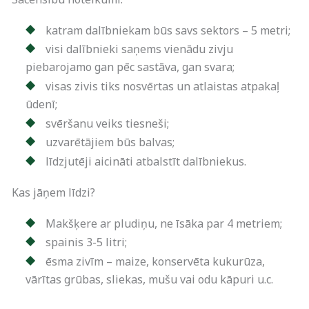
katram dalībniekam būs savs sektors – 5 metri;
visi dalībnieki saņems vienādu zivju
piebarojamo gan pēc sastāva, gan svara;
visas zivis tiks nosvērtas un atlaistas atpakaļ
ūdenī;
svēršanu veiks tiesneši;
uzvarētājiem būs balvas;
līdzjutēji aicināti atbalstīt dalībniekus.
Kas jāņem līdzi?
Makšķere ar pludiņu, ne īsāka par 4 metriem;
spainis 3-5 litri;
ēsma zivīm – maize, konservēta kukurūza,
vārītas grūbas, sliekas, mušu vai odu kāpuri u.c.