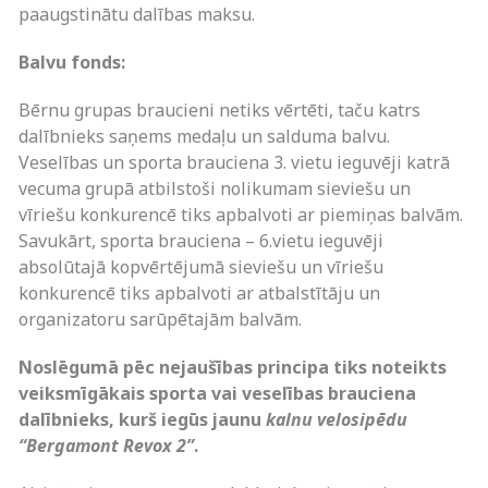
paaugstinātu dalības maksu.
Balvu fonds:
Bērnu grupas braucieni netiks vērtēti, taču katrs
dalībnieks saņems medaļu un salduma balvu.
Veselības un sporta brauciena 3. vietu ieguvēji katrā
vecuma grupā atbilstoši nolikumam sieviešu un
vīriešu konkurencē tiks apbalvoti ar piemiņas balvām.
Savukārt, sporta brauciena – 6.vietu ieguvēji
absolūtajā kopvērtējumā sieviešu un vīriešu
konkurencē tiks apbalvoti ar atbalstītāju un
organizatoru sarūpētajām balvām.
Noslēgumā pēc nejaušības principa tiks noteikts
veiksmīgākais sporta vai veselības brauciena
dalībnieks, kurš iegūs jaunu
kalnu velosipēdu
“Bergamont Revox 2”
.