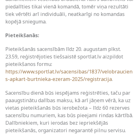
piedalīties tikai vienā komandā, tomēr viņa rezultāti
tiek vērtēti arī individuāli, neatkarīgi no komandas
kopējā snieguma.
Pieteikšanās:
Pieteikšanās sacensībām līdz 20. augustam plkst.
23.59, reģistrējoties tiešsaistē sportlat.lv aizpildot
pieteikšanos formu:
https://www.sportlat.lv/sacensibas/1837/velobraucien
s-apkart-burtnieka-ezeram-2025/registracija
.
Sacensību dienā būs iespējams reģistrēties, taču par
paaugstinātu dalības maksu, kā arī jāņem vērā, ka uz
vietas pieteikšanās būs ierobežota – līdz 60 rezerves
sacensību numuriem, kas būs pieejami rindas kārtībā.
Dalībniekiem, kuri ierodas bez iepriekšējās
pieteikšanās, organizatori negarantē pilnu servisu.