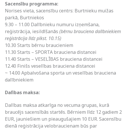
Sacensību programma:
Norises vieta, sacensību centrs: Burtnieku muižas
parkā, Burtniekos
9.30 – 11.00 Dalībnieku numuru izņemšana,
reģistrācija, iesildīšanās
(bērnu brauciena dalībniekiem
reģistrācija līdz plkst. 10.15)
10.30 Starts bērnu braucieniem
11.30 Starts – SPORTA brauciena distancei
11.40 Starts – VESELĪBAS brauciena distancei
12.40 Finišs veselības brauciena distancei
~ 14.00 Apbalvošana sporta un veselības brauciena
dalībniekiem
Dalības maksa:
Dalības maksa atkarīga no vecuma grupas, kurā
braucējs sacensībās startēs. Bērniem līdz 12 gadiem 2
EUR, jauniešiem un pieaugušajiem 10 EUR. Sacensību
dienā reģistrācija velobraucienam būs par