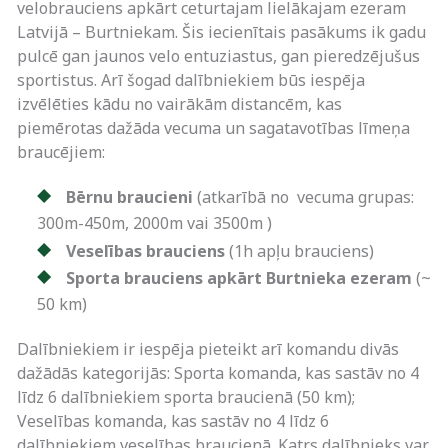
velobrauciens apkārt ceturtajam lielākajam ezeram
Latvijā – Burtniekam. Šis iecienītais pasākums ik gadu
pulcē gan jaunos velo entuziastus, gan pieredzējušus
sportistus. Arī šogad dalībniekiem būs iespēja
izvēlēties kādu no vairākām distancēm, kas
piemērotas dažāda vecuma un sagatavotības līmeņa
braucējiem:
Bērnu braucieni
(atkarībā no vecuma grupas:
300m-450m, 2000m vai 3500m )
Veselības brauciens
(1h apļu brauciens)
Sporta brauciens apkārt Burtnieka ezeram
(~
50 km)
Dalībniekiem ir iespēja pieteikt arī komandu divās
dažādās kategorijās: Sporta komanda, kas sastāv no 4
līdz 6 dalībniekiem sporta braucienā (50 km);
Veselības komanda, kas sastāv no 4 līdz 6
dalībniekiem veselības braucienā. Katrs dalībnieks var