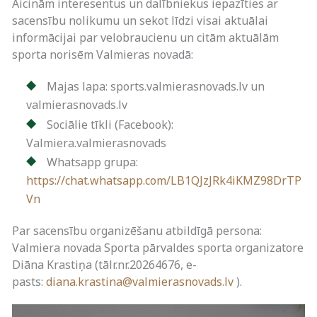
Aicinām interesentus un dalībniekus iepazīties ar
sacensību nolikumu un sekot līdzi visai aktuālai
informācijai par velobraucienu un citām aktuālām
sporta norisēm Valmieras novadā:
Majas lapa: sports.valmierasnovads.lv un
valmierasnovads.lv
Sociālie tīkli (Facebook):
Valmiera.valmierasnovads
Whatsapp grupa:
https://chat.whatsapp.com/LB1QJzJRk4iKMZ98DrTP
Vn
Par sacensību organizēšanu atbildīgā persona:
Valmiera novada Sporta pārvaldes sporta organizatore
Diāna Krastiņa (tālr.nr.20264676, e-
pasts:
diana.krastina@valmierasnovads.lv
).