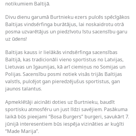
notikumiem Baltijā.
Divu dienu garumā Burtnieku ezers pulcēs spēcīgākos
Baltijas vindsērfinga burātājus, lai noskaidrotu otrā
posma uzvarētājus un piedzīvotu īstu sacensību garu
uz ūdens!
Baltijas kauss ir lielākās vindsērfinga sacensības
Baltijā, kas tradicionāli vieno sportistus no Latvijas,
Lietuvas un Igaunijas, kā arī ciemiņus no Somijas un
Polijas. Sacensību posmi notiek visās trijās Baltijas
valstīs, pulcējot gan pieredzējušus sportistus, gan
jaunos talantus.
Apmeklētāji aicināti doties uz Burtnieku, baudīt
sportisku atmosfēru un just līdzi savējiem. Pasākuma
laikā būs pieejami “Bosa Burgers” burgeri, savukārt 7.
jūnijā interesentiem būs iespēja vizināties ar kuģīti
“Made Marija”.