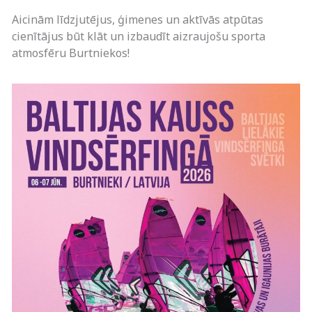
Aicinām līdzjutējus, ģimenes un aktīvās atpūtas
cienītājus būt klāt un izbaudīt aizraujošu sporta
atmosfēru Burtniekos!