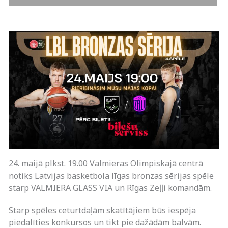
24. maijā plkst. 19.00 Valmieras Olimpiskajā centrā
notiks Latvijas basketbola līgas bronzas sērijas spēle
starp VALMIERA GLASS VIA un Rīgas Zeļļi komandām.
Starp spēles ceturtdaļām skatītājiem būs iespēja
piedalīties konkursos un tikt pie dažādām balvām.