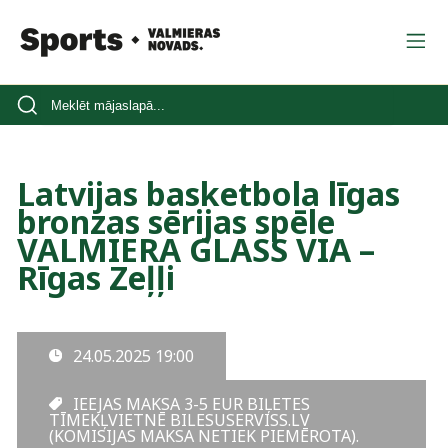
Latvijas basketbola līgas
bronzas sērijas spēle
VALMIERA GLASS VIA –
Rīgas Zeļļi
24.05.2025
19:00
IEEJAS MAKSA 3-5 EUR BIĻETES
TĪMEKĻVIETNĒ BILESUSERVISS.LV
(KOMISIJAS MAKSA NETIEK PIEMĒROTA).