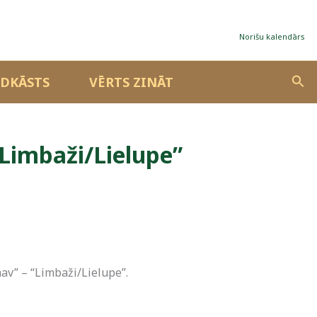
Norišu kalendārs
Sea
DKĀSTS
VĒRTS ZINĀT
“Limbaži/Lielupe”
nav” – “Limbaži/Lielupe”.