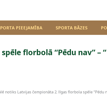
SPORTA PIEEJAMĪBA
SPORTA BĀZES
PO
 spēle florbolā “Pēdu nav” – 
ē notiks Latvijas čempionāta 2. līgas florbola spēle “Pēdu 