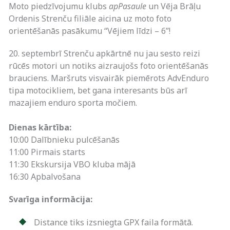
Moto piedzīvojumu klubs
apPasaule
un Vēja Brāļu
Ordenis Strenču filiāle aicina uz moto foto
orientēšanās pasākumu “Vējiem līdzi – 6”!
20. septembrī Strenču apkārtnē nu jau sesto reizi
rūcēs motori un notiks aizraujošs foto orientēšanās
brauciens. Maršruts visvairāk piemērots AdvEnduro
tipa motocikliem, bet gana interesants būs arī
mazajiem enduro sporta močiem.
Dienas kārtība:
10:00 Dalībnieku pulcēšanās
11:00 Pirmais starts
11:30 Ekskursija VBO kluba mājā
16:30 Apbalvošana
Svarīga informācija:
Distance tiks izsniegta GPX faila formātā.