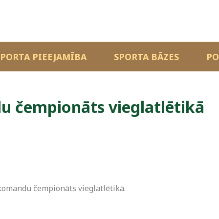
SPORTA PIEEJAMĪBA
SPORTA BĀZES
PO
u čempionāts vieglatlētikā
8 komandu čempionāts vieglatlētikā.