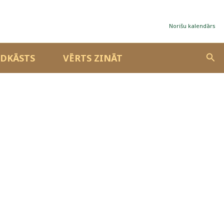
Norišu kalendārs
Sea
DKĀSTS
VĒRTS ZINĀT