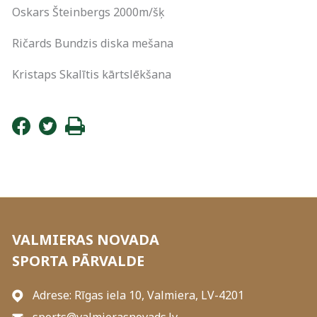
Oskars Šteinbergs 2000m/šķ
Ričards Bundzis diska mešana
Kristaps Skalītis kārtslēkšana
VALMIERAS NOVADA
SPORTA PĀRVALDE
Adrese: Rīgas iela 10, Valmiera, LV-4201
sports@valmierasnovads.lv