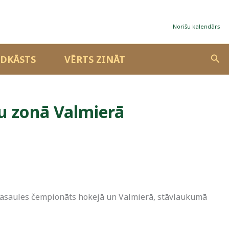
Norišu kalendārs
Sea
DKĀSTS
VĒRTS ZINĀT
nu zonā Valmierā
a pasaules čempionāts hokejā un Valmierā, stāvlaukumā