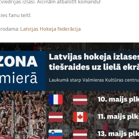
Zviedrijas izlasi. Aicinām atbalstīt komandu!
es fanu teltī.
atrodama:
Latvijas Hokeja federācija