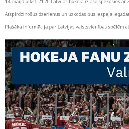
14. maijā plkst. 21.20 Latvijas hokeja izlase spēkosies ar 
Atspirdzinošus dzērienus un uzkodas būs iespēja iegādāti
Plašāka informācija par Latvijas valstsvienības spēlēm 