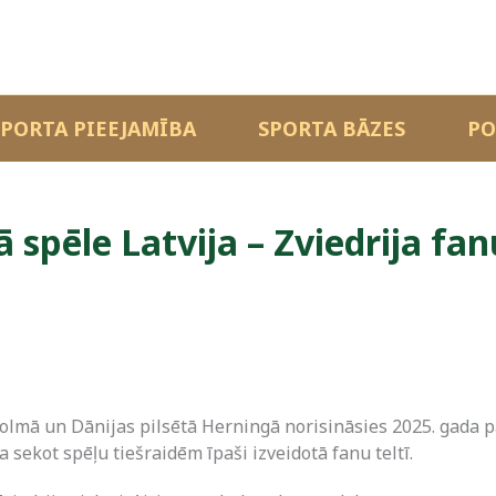
SPORTA PIEEJAMĪBA
SPORTA BĀZES
PO
spēle Latvija – Zviedrija fa
okholmā un Dānijas pilsētā Herningā norisināsies 2025. gad
 sekot spēļu tiešraidēm īpaši izveidotā fanu teltī.