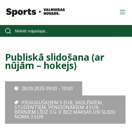
Publiskā slidošana (ar
nūjām – hokejs)
28.09.2025
09:00 - 10:00
PIEAUGUŠAJIEM 5 EUR, SKOLĒNIEM,
STUDENTIEM, PENSIONĀRIEM 4 EUR,
BĒRNIEM LĪDZ 3 G. V. BEZ MAKSAS UN SLIDU
NOMA 3 EUR