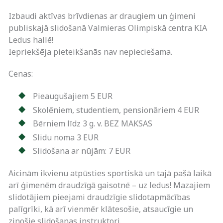
Izbaudi aktīvas brīvdienas ar draugiem un ģimeni
publiskajā slidošanā Valmieras Olimpiskā centra KIA
Ledus hallē!
Iepriekšēja pieteikšanās nav nepieciešama.
Cenas:
Pieaugušajiem 5 EUR
Skolēniem, studentiem, pensionāriem 4 EUR
Bērniem līdz 3 g. v. BEZ MAKSAS
Slidu noma 3 EUR
Slidošana ar nūjām: 7 EUR
Aicinām ikvienu atpūsties sportiskā un tajā pašā laikā
arī ģimenēm draudzīgā gaisotnē – uz ledus! Mazajiem
slidotājiem pieejami draudzīgie slidotapmācības
palīgrīki, kā arī vienmēr klātesošie, atsaucīgie un
zinošie slidošanas instruktori.