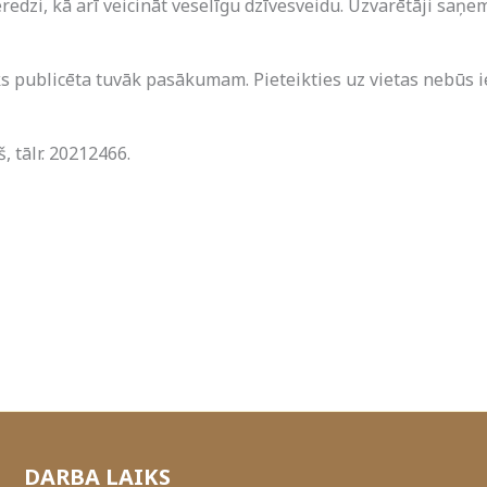
redzi, kā arī veicināt veselīgu dzīvesveidu. Uzvarētāji saņ
iks publicēta tuvāk pasākumam. Pieteikties uz vietas nebūs 
 tālr. 20212466.
DARBA LAIKS