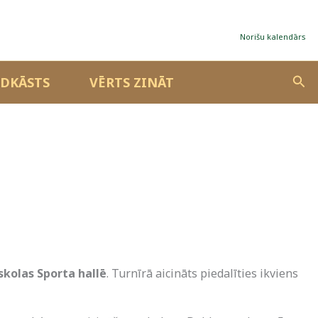
Norišu kalendārs
Sea
DKĀSTS
VĒRTS ZINĀT
sskolas Sporta hallē
. Turnīrā aicināts piedalīties ikviens