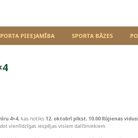
SPORTA PIEEJAMĪBA
SPORTA BĀZES
PO
×4
nīru 4×4
, kas notiks
12. oktobrī plkst. 10.00 Rūjienas vidu
adot vienlīdzīgas iespējas visiem dalībniekiem.