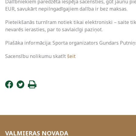
Dalībniekiem paredzēta iespēja sacensties, gūt jaunu pie
EUR, savukārt nepilngadīgajiem dalība ir bez maksas.
Pieteikšanās turnīram notiek tikai elektroniski – saite t
nevarēs ierasties, par to savlaicīgi paziņot.
Plašāka informācija: Sporta organizators Gundars Putniņš,
Sacensību nolikumu skatīt
šeit
VALMIERAS NOVADA