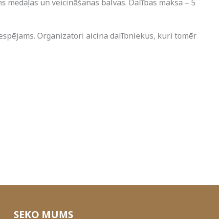
ems medaļas un veicināšanas balvas. Dalības maksa – 5
iespējams. Organizatori aicina dalībniekus, kuri tomēr
SEKO MUMS