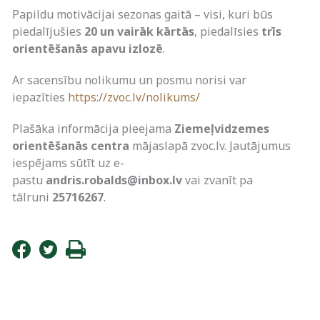
Papildu motivācijai sezonas gaitā – visi, kuri būs
piedalījušies
20 un vairāk kārtās
, piedalīsies
trīs
orientēšanās apavu izlozē
.
Ar sacensību nolikumu un posmu norisi var
iepazīties
https://zvoc.lv/nolikums/
Plašāka informācija pieejama
Ziemeļvidzemes
orientēšanās centra
mājaslapā zvoc.lv. Jautājumus
iespējams sūtīt uz e-
pastu
andris.robalds@inbox.lv
vai zvanīt pa
tālruni
25716267
.