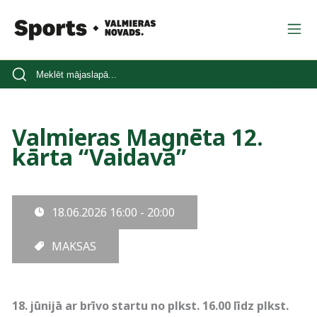
Valmieras Magnēta 12.
kārta “Vaidava”
18.06.2026
16:00 - 20:00
MAKSAS
18. jūnijā ar brīvo startu no plkst. 16.00 līdz plkst.