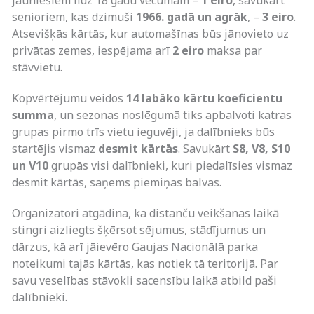
jauniešiem līdz 18 gadu vecumam –
1 eiro
, savukārt
senioriem, kas dzimuši
1966. gadā un agrāk
, –
3 eiro
.
Atsevišķās kārtās, kur automašīnas būs jānovieto uz
privātas zemes, iespējama arī
2 eiro
maksa par
stāvvietu.
Kopvērtējumu veidos
14 labāko kārtu koeficientu
summa
, un sezonas noslēgumā tiks apbalvoti katras
grupas pirmo trīs vietu ieguvēji, ja dalībnieks būs
startējis vismaz
desmit kārtās
. Savukārt
S8, V8, S10
un V10
grupās visi dalībnieki, kuri piedalīsies vismaz
desmit kārtās, saņems piemiņas balvas.
Organizatori atgādina, ka distanču veikšanas laikā
stingri aizliegts šķērsot sējumus, stādījumus un
dārzus, kā arī jāievēro Gaujas Nacionālā parka
noteikumi tajās kārtās, kas notiek tā teritorijā. Par
savu veselības stāvokli sacensību laikā atbild paši
dalībnieki.