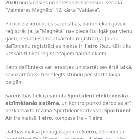
20.00
norisināsies orientēšanās sacensību seriāla
“Valmieras Magnēts” 12. kārta “Vaidava”.
Pirmoreiz ierodoties sacensībās, dalībniekam jāveic
reģistrācija. Ja “Magnētā” nav piedalīts ilgāk par vienu
gadu, nepieciešama atkārtota reģistrācija. Jaunu
dalībnieku reģistrācijas maksa ir
1 eiro
. Rezultāti tiks
uzskaitīti tikai reģistrētajiem dalībniekiem.
Katrs dalībnieks var ierasties un startēt sev ērtā laikā,
savukārt finišs tiek slēgts stundu pēc starta laika
beigām.
Sacensībās tiek izmantota
Sportident elektroniskā
atzīmēšanās sistēma
, un kontrolpunkti darbojas arī
bezkontakta režīmā. Sportident kartes vai
Sportident
Air
īre maksā
1 eiro
, kompasa īre –
1 eiro
.
Dalības maksa pieaugušajiem ir
5 eiro
, bērniem un