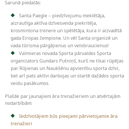
Sarunā piedalās:
Santa Paegle – piedzīvojumu meklētāja,
aizrautīga aktīva dzīvesveida piekritēja,
krosmintona trenere un spēlētāja, kura ir aizvadītā
gada Eiropas čempione. Un vēl Santa organizē un
vada tūrisma pārgājienus un velobraucienus!
Valmieras novada Sporta pārvaldes Sporta
organizators Gundars Putniņš, kurš ne tikai rūpējas
par Rūjienas un Naukšēnu apvienību sporta dzīvi,
bet arī pats aktīvi darbojas un startē dažādos sporta
veidu pasākumos.
Plašāk par jaunajiem āra trenažieriem un atvērtajām
nodarbībām:
Iedzīvotājiem būs pieejami pārvietojamie āra
trenažieri