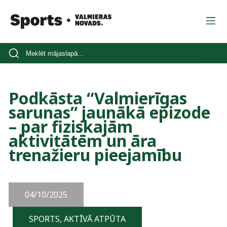
Podkāsta “Valmierīgas
sarunas” jaunākā epizode
– par fiziskajām
aktivitātēm un āra
trenažieru pieejamību
04/10/2025
SPORTS, AKTĪVĀ ATPŪTA