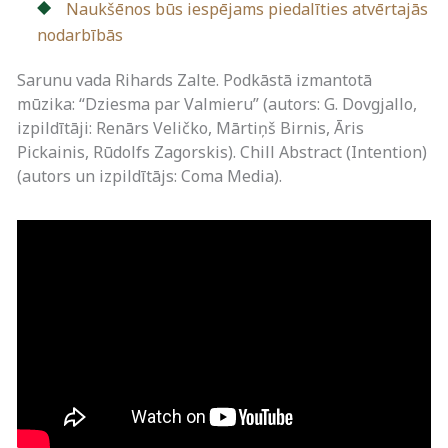
Naukšēnos būs iespējams piedalīties atvērtajās
nodarbībās
Sarunu vada Rihards Zalte. Podkāstā izmantotā
mūzika: “Dziesma par Valmieru” (autors: G. Dovgjallo,
izpildītāji: Renārs Veličko, Mārtiņš Birnis, Āris
Pickainis, Rūdolfs Zagorskis). Chill Abstract (Intention)
(autors un izpildītājs: Coma Media).