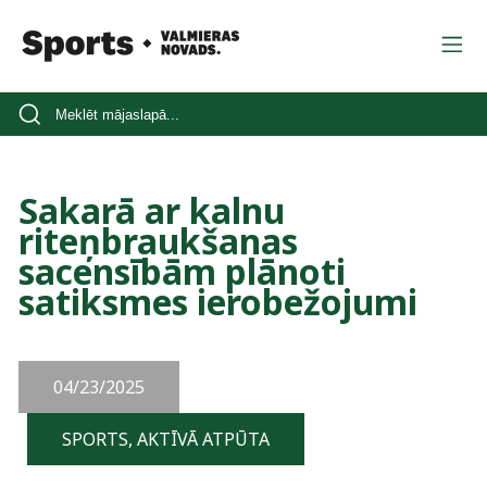
Sakarā ar kalnu
riteņbraukšanas
sacensībām plānoti
satiksmes ierobežojumi
04/23/2025
SPORTS, AKTĪVĀ ATPŪTA