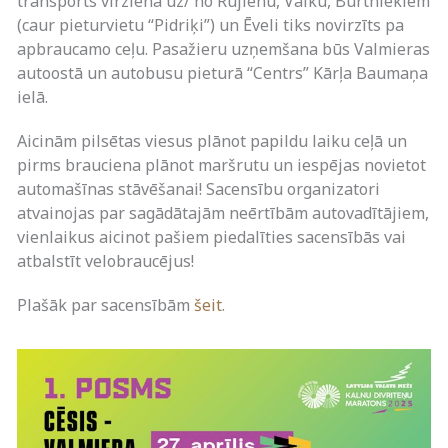
transports virzienā uz/ no Rūjienu, Valku, Burtniekiem
(caur pieturvietu “Pidriķi”) un Ēveli tiks novirzīts pa
apbraucamo ceļu. Pasažieru uzņemšana būs Valmieras
autoostā un autobusu pieturā “Centrs” Kārļa Baumaņa
ielā.
Aicinām pilsētas viesus plānot papildu laiku ceļā un
pirms brauciena plānot maršrutu un iespējas novietot
automašīnas stāvēšanai! Sacensību organizatori
atvainojas par sagādātajām neērtībām autovadītājiem,
vienlaikus aicinot pašiem piedalīties sacensībās vai
atbalstīt velobraucējus!
Plašāk par sacensībām
šeit
.