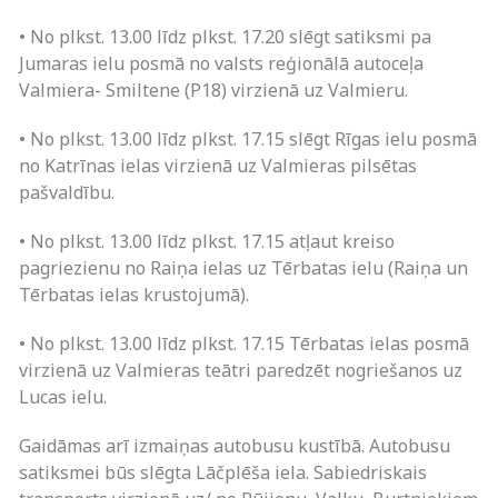
• No plkst. 13.00 līdz plkst. 17.20 slēgt satiksmi pa
Jumaras ielu posmā no valsts reģionālā autoceļa
Valmiera- Smiltene (P18) virzienā uz Valmieru.
• No plkst. 13.00 līdz plkst. 17.15 slēgt Rīgas ielu posmā
no Katrīnas ielas virzienā uz Valmieras pilsētas
pašvaldību.
• No plkst. 13.00 līdz plkst. 17.15 atļaut kreiso
pagriezienu no Raiņa ielas uz Tērbatas ielu (Raiņa un
Tērbatas ielas krustojumā).
• No plkst. 13.00 līdz plkst. 17.15 Tērbatas ielas posmā
virzienā uz Valmieras teātri paredzēt nogriešanos uz
Lucas ielu.
Gaidāmas arī izmaiņas autobusu kustībā. Autobusu
satiksmei būs slēgta Lāčplēša iela. Sabiedriskais