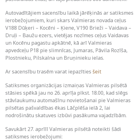
Autovadītājiem sacensību laikā jārēķinās ar satiksmes
ierobežojumiem, kuri skars Valmieras novada ceļus
V188 Dūķeri – Kocēni – Ķiene, V190 Brieži – Vaidava –
Druļi – Baužu ezers, vietējas nozīmes ceļus Vaidavas
un Kocēnu pagastu apkātnē, kā arī Valmieras
apvedceļu P18 pie slimnīcas, Jumaras, Pāvila Rozīša,
Plostnieku, Pilskalna un Bruņinieku ielas.
Ar sacensību trasēm varat iepazīties
šeit
Satiksmes organizācijas izmaiņas Valmieras pilsētā
stāsies spēkā jau no 26. aprīļa plkst. 18.00, kad slēgs
stāvlaukumu automašīnu novietošanai pie Valmieras
pilsētas pašvaldības ēkas Lāčplēša ielā 2, lai
nodrošinātu skatuves izbūvi pasākuma vajadzībām.
Savukārt 27. aprīlī Valmieras pilsētā noteikti šādi
satiksmes ierobežojumi: