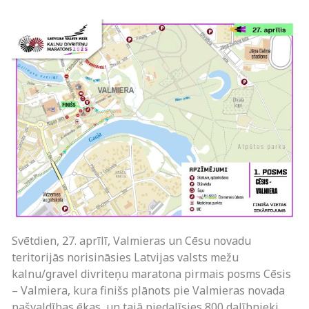
Svētdien, 27. aprīlī, Valmieras un Cēsu novadu
teritorijās norisināsies Latvijas valsts mežu
kalnu/gravel divriteņu maratona pirmais posms Cēsis
– Valmiera, kura finišs plānots pie Valmieras novada
pašvaldības ēkas, un tajā piedalīsies 800 dalībnieki.