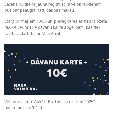
Sacensību dienā jauna reģistrācija velobraucienam
būs par paaugstinātu dalības maksu.
Starp pirmajiem 100, kuri piereģistrēsies tiks izlozēta
MANA VALMIERA dāvanu karte apģērbam, kas tiek
radīts sadarbībā ar MintPrint.
Velobrauciena “Apkārt Burtmieka ezeram 2025”
nolikumu skatīt
šeit
.