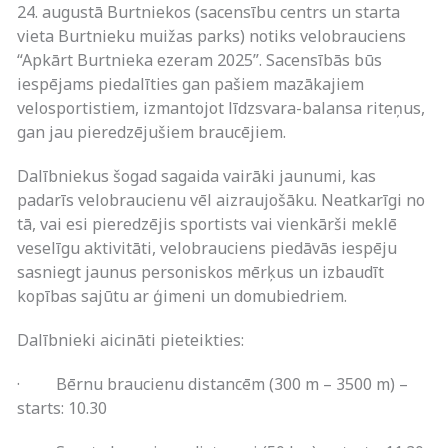
24. augustā Burtniekos (sacensību centrs un starta
vieta Burtnieku muižas parks) notiks velobrauciens
“Apkārt Burtnieka ezeram 2025”. Sacensībās būs
iespējams piedalīties gan pašiem mazākajiem
velosportistiem, izmantojot līdzsvara-balansa riteņus,
gan jau pieredzējušiem braucējiem.
Dalībniekus šogad sagaida vairāki jaunumi, kas
padarīs velobraucienu vēl aizraujošāku. Neatkarīgi no
tā, vai esi pieredzējis sportists vai vienkārši meklē
veselīgu aktivitāti, velobrauciens piedāvās iespēju
sasniegt jaunus personiskos mērķus un izbaudīt
kopības sajūtu ar ģimeni un domubiedriem.
Dalībnieki aicināti pieteikties:
· Bērnu braucienu distancēm (300 m – 3500 m) –
starts: 10.30