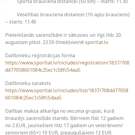
· Sporta brauciena distancei (50 km) – starts: 11.30
· Veselības brauciena distancei (1h apļu brauciens)
– starts: 11.40
Pieteikšanās sacensībām ir sākusies un ilgs līdz 20.
augustam plkst. 23.59 tīmekļvietnē
sportlat.lv
.
Dalībnieku reģistrācijas forma
https://www.sportlat.lv/includes/registration/1837/708
dd77058601084c25ec1c58fc54aa5
Dalībnieku saraksts
https://www.sportlat.lv/includes/list/1837/708dd77058
601084c25ec1c58fc54aa5
Dalības maksa atkarīga no vecuma grupas, kurā
braucējs sacensībās startēs. Bērniem līdz 12 gadiem
no 2 EUR, jauniešiem līdz 17 gadiem un veterāniem/
senioriem (65+) 10 EUR, pieaugušajiem 12 EUR.