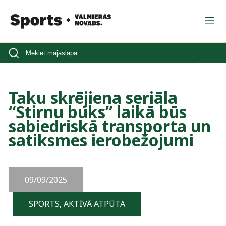
Taku skrējiena seriāla
“Stirnu buks” laikā būs
sabiedriskā transporta un
satiksmes ierobežojumi
09/09/2025
SPORTS, AKTĪVĀ ATPŪTA