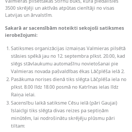
Valmieras pilsēttakas Stirnu buks, kurā piedalīsies
3500 skrējēji un aktīvās atpūtas cienītāji no visas
Latvijas un ārvalstīm.
Sakarā ar sacensībām noteikti sekojoši satiksmes
ierobežojumi:
Satiksmes organizācijas izmaiņas Valmieras pilsētā
stāsies spēkā jau no 12. septembra plkst. 20.00, kad
slēgs stāvlaukumu automašīnu novietošanai pie
Valmieras novada pašvaldības ēkas Lāčplēša ielā 2.
Pasākuma norises dienā tiks slēgta Lāčplēša iela no
plkst. 8.00 līdz 18.00 posmā no Katrīnas ielas līdz
Raiņa ielai.
Sacensību laikā satiksme Cēsu ielā (pāri Gaujai)
īslaicīgi tiks slēgta divas reizes pa septiņām
minūtēm, lai nodrošinātu skrējēju plūsmu pāri
tiltam: