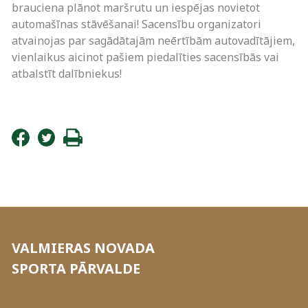
brauciena plānot maršrutu un iespējas novietot
automašīnas stāvēšanai! Sacensību organizatori
atvainojas par sagādātajām neērtībām autovadītājiem,
vienlaikus aicinot pašiem piedalīties sacensībās vai
atbalstīt dalībniekus!
VALMIERAS NOVADA
SPORTA PĀRVALDE