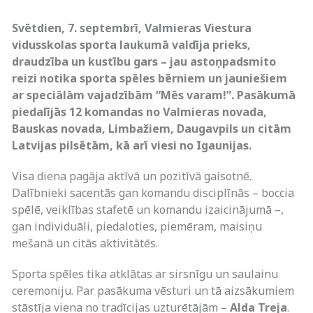
Svētdien, 7. septembrī, Valmieras Viestura
vidusskolas sporta laukumā valdīja prieks,
draudzība un kustību gars – jau astoņpadsmito
reizi notika sporta spēles bērniem un jauniešiem
ar speciālām vajadzībām “Mēs varam!”. Pasākumā
piedalījās 12 komandas no Valmieras novada,
Bauskas novada, Limbažiem, Daugavpils un citām
Latvijas pilsētām, kā arī viesi no Igaunijas.
Visa diena pagāja aktīvā un pozitīvā gaisotnē.
Dalībnieki sacentās gan komandu disciplīnās – boccia
spēlē, veiklības stafetē un komandu izaicinājumā –,
gan individuāli, piedaloties, piemēram, maisiņu
mešanā un citās aktivitātēs.
Sporta spēles tika atklātas ar sirsnīgu un saulainu
ceremoniju. Par pasākuma vēsturi un tā aizsākumiem
stāstīja viena no tradīcijas uzturētājām –
Alda Treja
.