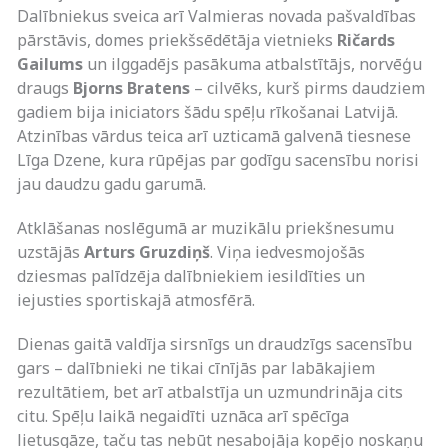
Dalībniekus sveica arī Valmieras novada pašvaldības
pārstāvis, domes priekšsēdētāja vietnieks
Ričards
Gailums
un ilggadējs pasākuma atbalstītājs, norvēģu
draugs
Bjorns Bratens
– cilvēks, kurš pirms daudziem
gadiem bija iniciators šādu spēļu rīkošanai Latvijā.
Atzinības vārdus teica arī uzticamā galvenā tiesnese
Līga Dzene, kura rūpējas par godīgu sacensību norisi
jau daudzu gadu garumā.
Atklāšanas noslēgumā ar muzikālu priekšnesumu
uzstājās
Arturs Gruzdiņš
. Viņa iedvesmojošās
dziesmas palīdzēja dalībniekiem iesildīties un
iejusties sportiskajā atmosfērā.
Dienas gaitā valdīja sirsnīgs un draudzīgs sacensību
gars – dalībnieki ne tikai cīnījās par labākajiem
rezultātiem, bet arī atbalstīja un uzmundrināja cits
citu. Spēļu laikā negaidīti uznāca arī spēcīga
lietusgāze, taču tas nebūt nesabojāja kopējo noskaņu