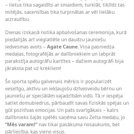
– lietus tika sagaidīts ar smaidiem, turklāt, tiklīdz tas
mitējās, sacensības tika turpinātas ar vēl lielāku
aizrautību.
Dienas izskaņā notika apbalvošanas ceremonija, kurā
piedalījās arī vieglatlēte un daudzu jauniešu
iedvesmas avots –
Agate Caune
. Viņa pasniedza
medaļas, fotografējās ar dalībniekiem un labprāt
parakstīja autogrāfu kartītes – dažiem autogrāfi bija
jāraksta pat uz krekliem!
Šo sporta spēļu galvenais mērķis ir popularizēt
veselīgu, aktīvu un iekļaujošu dzīvesveidu bērnu un
jauniešu ar speciālām vajadzībām vidū. Tā ir iespēja
satikt domubiedrus, pārbaudīt savas fiziskās spējas un
gūt pozitīvas emocijas. Un pats svarīgākais – katrs
dalībnieks šajās spēlēs saņēma savu Zelta medaļu, jo
“Mēs varam!”
nav tikai pasākuma nosaukums, bet
pārliecība, kas vieno visus.