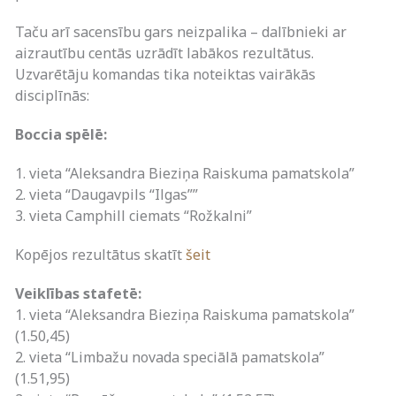
Taču arī sacensību gars neizpalika – dalībnieki ar
aizrautību centās uzrādīt labākos rezultātus.
Uzvarētāju komandas tika noteiktas vairākās
disciplīnās:
Boccia spēlē:
1. vieta “Aleksandra Bieziņa Raiskuma pamatskola”
2. vieta “Daugavpils “Ilgas””
3. vieta Camphill ciemats “Rožkalni”
Kopējos rezultātus skatīt
šeit
Veiklības stafetē:
1. vieta “Aleksandra Bieziņa Raiskuma pamatskola”
(1.50,45)
2. vieta “Limbažu novada speciālā pamatskola”
(1.51,95)