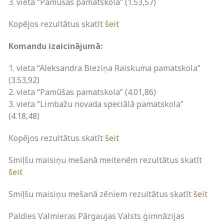
3. vieta “Pamūšas pamatskola” (1.53,57)
Kopējos rezultātus skatīt
šeit
Komandu izaicinājumā:
1. vieta “Aleksandra Bieziņa Raiskuma pamatskola”
(3.53,92)
2. vieta “Pamūšas pamatskola” (4.01,86)
3. vieta “Limbažu novada speciālā pamatskola”
(4.18,48)
Kopējos rezultātus skatīt
šeit
Smiļšu maisiņu mešanā meitenēm rezultātus skatīt
šeit
Smiļšu maisiņu mešanā zēniem rezultātus skatīt
šeit
Paldies Valmieras Pārgaujas Valsts ģimnāzijas