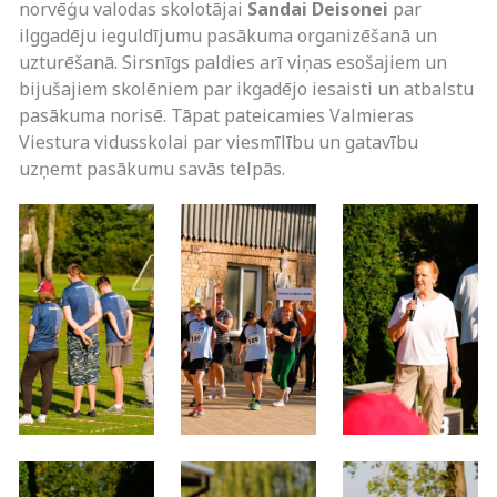
norvēģu valodas skolotājai
Sandai Deisonei
par
ilggadēju ieguldījumu pasākuma organizēšanā un
uzturēšanā. Sirsnīgs paldies arī viņas esošajiem un
bijušajiem skolēniem par ikgadējo iesaisti un atbalstu
pasākuma norisē. Tāpat pateicamies Valmieras
Viestura vidusskolai par viesmīlību un gatavību
uzņemt pasākumu savās telpās.