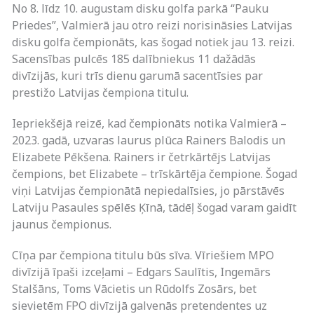
No 8. līdz 10. augustam disku golfa parkā “Pauku
Priedes”, Valmierā jau otro reizi norisināsies Latvijas
disku golfa čempionāts, kas šogad notiek jau 13. reizi.
Sacensības pulcēs 185 dalībniekus 11 dažādās
divīzijās, kuri trīs dienu garumā sacentīsies par
prestižo Latvijas čempiona titulu.
Iepriekšējā reizē, kad čempionāts notika Valmierā –
2023. gadā, uzvaras laurus plūca Rainers Balodis un
Elizabete Pēkšena. Rainers ir četrkārtējs Latvijas
čempions, bet Elizabete – trīskārtēja čempione. Šogad
viņi Latvijas čempionātā nepiedalīsies, jo pārstāvēs
Latviju Pasaules spēlēs Ķīnā, tādēļ šogad varam gaidīt
jaunus čempionus.
Cīņa par čempiona titulu būs sīva. Vīriešiem MPO
divīzijā īpaši izceļami – Edgars Saulītis, Ingemārs
Stalšāns, Toms Vācietis un Rūdolfs Zosārs, bet
sievietēm FPO divīzijā galvenās pretendentes uz