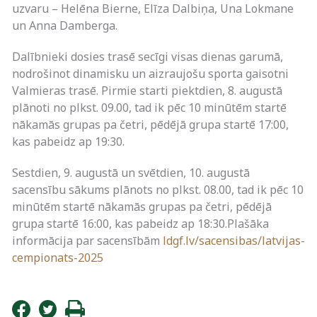
uzvaru – Helēna Bierne, Elīza Dalbiņa, Una Lokmane
un Anna Damberga.
Dalībnieki dosies trasē secīgi visas dienas garumā,
nodrošinot dinamisku un aizraujošu sporta gaisotni
Valmieras trasē. Pirmie starti piektdien, 8. augustā
plānoti no plkst. 09.00, tad ik pēc 10 minūtēm startē
nākamās grupas pa četri, pēdējā grupa startē 17:00,
kas pabeidz ap 19:30.
Sestdien, 9. augustā un svētdien, 10. augustā
sacensību sākums plānots no plkst. 08.00, tad ik pēc 10
minūtēm startē nākamās grupas pa četri, pēdējā
grupa startē 16:00, kas pabeidz ap 18:30.Plašāka
informācija par sacensībām
ldgf.lv/sacensibas/latvijas-
cempionats-2025