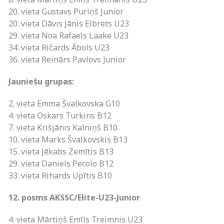
20. vieta Gustavs Puriņš Junior
20. vieta Dāvis Jānis Elbrets U23
29. vieta Noa Rafaels Laake U23
34. vieta Ričards Ābols U23
36. vieta Reinārs Pavlovs Junior
Jauniešu grupas:
2. vieta Emma Švalkovska G10
4. vieta Oskars Turkins B12
7. vieta Krišjānis Kalniņš B10
10. vieta Marks Švalkovskis B13
15. vieta Jēkabs Zemītis B13
29. vieta Daniels Pecolo B12
33. vieta Rihards Upītis B10
12. posms AKSSC/Elite-U23-Junior
4. vieta Mārtiņš Emīls Treimnis U23