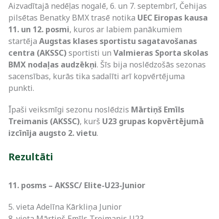
Aizvadītajā nedēļas nogalē, 6. un 7. septembrī, Čehijas
pilsētas Benatky BMX trasē notika
UEC Eiropas kausa
11. un 12. posmi
, kuros ar labiem panākumiem
startēja
Augstas klases sportistu sagatavošanas
centra (AKSSC)
sportisti un
Valmieras Sporta skolas
BMX nodaļas audzēkņi
. Šīs bija noslēdzošās sezonas
sacensības, kurās tika sadalīti arī kopvērtējuma
punkti.
Īpaši veiksmīgi sezonu noslēdzis
Mārtiņš Emīls
Treimanis (AKSSC)
, kurš
U23 grupas kopvērtējumā
izcīnīja augsto 2. vietu
.
Rezultāti
11. posms – AKSSC/ Elite-U23-Junior
5. vieta Adelīna Kārkliņa Junior
8. vieta Mārtiņš Emīls Treimanis U23