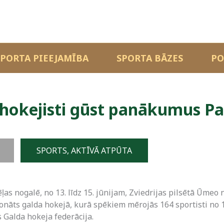
SPORTA PIEEJAMĪBA
SPORTA BĀZES
PO
 hokejisti gūst panākumus P
SPORTS, AKTĪVĀ ATPŪTA
as nogalē, no 13. līdz 15. jūnijam, Zviedrijas pilsētā Ūmeo n
nāts galda hokejā, kurā spēkiem mērojās 164 sportisti no 1
 Galda hokeja federācija.