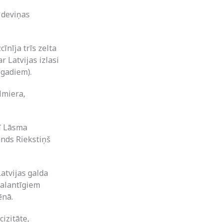
ā deviņas
īnīja trīs zelta
 Latvijas izlasi
 gadiem).
lmiera,
ī Lāsma
ands Riekstiņš
atvijas galda
 talantīgiem
ēnā.
izitāte,