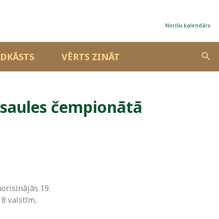
Norišu kalendārs
Sea
DKĀSTS
VĒRTS ZINĀT
asaules čempionātā
orisinājās 19.
8 valstīm,