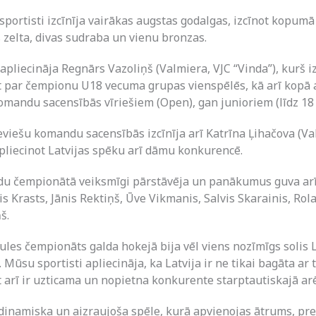
 sportisti izcīnīja vairākas augstas godalgas, izcīnot kopum
 zelta, divas sudraba un vienu bronzas.
 apliecināja Regnārs Vazoliņš (Valmiera, VJC “Vinda”), kurš izc
t par čempionu U18 vecuma grupas vienspēlēs, kā arī kopā ar
omandu sacensībās vīriešiem (Open), gan junioriem (līdz 18
eviešu komandu sacensībās izcīnīja arī Katrīna Ļihačova (Va
apliecinot Latvijas spēku arī dāmu konkurencē.
du čempionātā veiksmīgi pārstāvēja un panākumus guva ar
s Krasts, Jānis Rektiņš, Ūve Vikmanis, Salvis Skarainis, Rol
š.
ules čempionāts galda hokejā bija vēl viens nozīmīgs solis L
. Mūsu sportisti apliecināja, ka Latvija ir ne tikai bagāta ar
t arī ir uzticama un nopietna konkurente starptautiskajā ar
 dinamiska un aizraujoša spēle, kurā apvienojas ātrums, prec