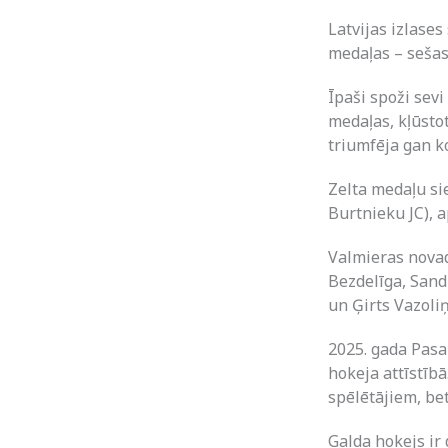
Latvijas izlases
medaļas – sešas
Īpaši spoži sevi
medaļas, kļūsto
triumfēja gan k
Zelta medaļu si
Burtnieku JC), 
Valmieras nova
Bezdelīga, Sandi
un Ģirts Vazoliņ
2025. gada Pasa
hokeja attīstībā
spēlētājiem, be
Galda hokejs ir