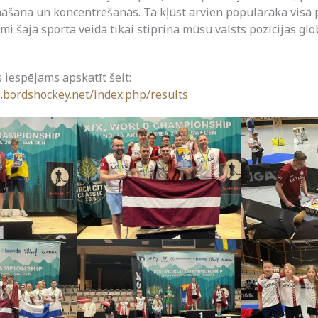
āšana un koncentrēšanās. Tā kļūst arvien populārāka visā 
i šajā sporta veidā tikai stiprina mūsu valsts pozīcijas glo
 iespējams apskatīt šeit:
.bordshockey.net/index.php/results