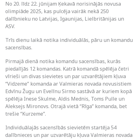
No 20. līdz 22. jūnijam Ķekavā norisinājās novusa
olimpiāde 2025, kas pulcēja vairāk nekā 250
dalībnieku no Latvijas, Igaunijas, Lielbritānijas un
ASV.
Trīs dienu laikā notika individuālās, pāru un komandu
sacensības.
Pirmajā dienā notika komandu sacensības, kurās
piedalījās 12 komandas. Katrā komandā spēlēja četri
vīrieši un divas sievietes un par uzvarētājiem kļuva
“Vidzeme” komanda ar Valmieras novada novusistiem
Edvīnu Žugu un Evelīnu Sirmo sastāvā ar kuriem kopā
spēlēja Inese Skulme, Aldis Mednis, Toms Pulle un
Aleksejs Mironovs. Otrajā vietā “Rīga” komanda, bet
trešie “Kurzeme”.
Individuālajās sacensībās sievietēm startēja 54
dalībnieces un par uzvarētāju kļuva Valmieras novada