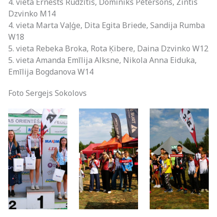
4. vieta Ernests Rudzītis, Dominiks Pētersons, Zintis
Dzvinko M14
4. vieta Marta Vaļģe, Dita Egita Briede, Sandija Rumba
W18
5. vieta Rebeka Broka, Rota Ķibere, Daina Dzvinko W12
5. vieta Amanda Emīlija Alksne, Nikola Anna Eiduka,
Emīlija Bogdanova W14
Foto Sergejs Sokolovs