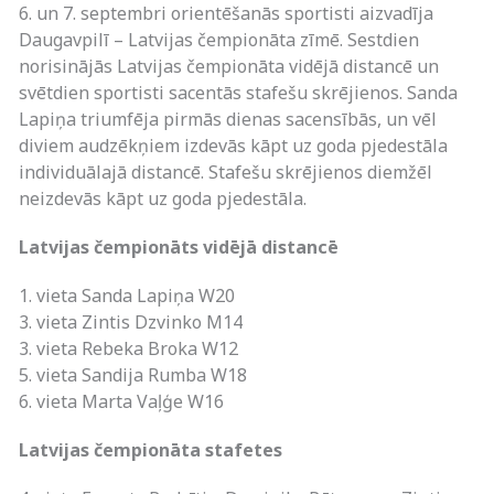
6. un 7. septembri orientēšanās sportisti aizvadīja
Daugavpilī – Latvijas čempionāta zīmē. Sestdien
norisinājās Latvijas čempionāta vidējā distancē un
svētdien sportisti sacentās stafešu skrējienos. Sanda
Lapiņa triumfēja pirmās dienas sacensībās, un vēl
diviem audzēkņiem izdevās kāpt uz goda pjedestāla
individuālajā distancē. Stafešu skrējienos diemžēl
neizdevās kāpt uz goda pjedestāla.
Latvijas čempionāts vidējā distancē
1. vieta Sanda Lapiņa W20
3. vieta Zintis Dzvinko M14
3. vieta Rebeka Broka W12
5. vieta Sandija Rumba W18
6. vieta Marta Vaļģe W16
Latvijas čempionāta stafetes